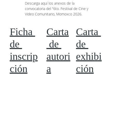
Descarga aquí los anexos de la 
convocatoria del "6to. Festival de Cine y 
Video Comunitario, Momoxco 2026.
Ficha 
Carta
Carta 
de 
 de 
de 
inscrip
autori
exhibi
ción
a
ción