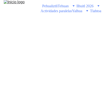
Pehualiztli
Tehuan
Ilhuitl 2026
Actividades paralelas
Yalhua
Tlahtoa